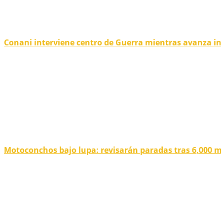
Conani interviene centro de Guerra mientras avanza i
Motoconchos bajo lupa: revisarán paradas tras 6,000 