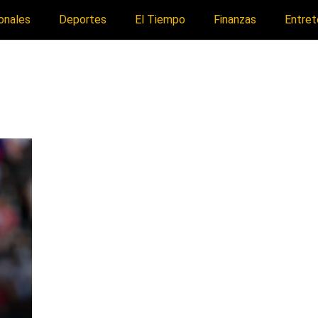
onales
Deportes
El Tiempo
Finanzas
Entret