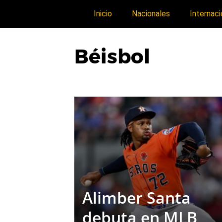
Inicio
Nacionales
Internaci
Béisbol
Alimber Santa
debuta en MLB