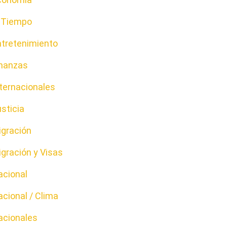
l Tiempo
ntretenimiento
inanzas
ternacionales
sticia
igración
gración y Visas
acional
cional / Clima
acionales