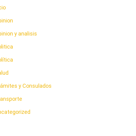
cio
pinion
inion y analisis
litica
lítica
alud
rámites y Consulados
ransporte
ncategorized