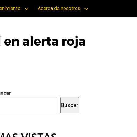
enimiento
Acerca de nosotros
en alerta roja
uscar
Buscar