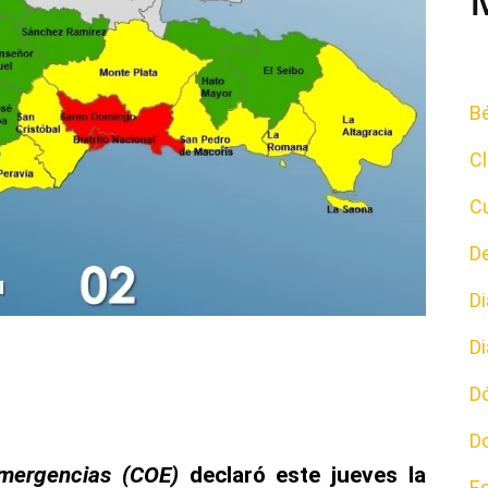
Bé
C
Cu
D
D
D
D
D
mergencias (COE)
declaró este jueves la
E