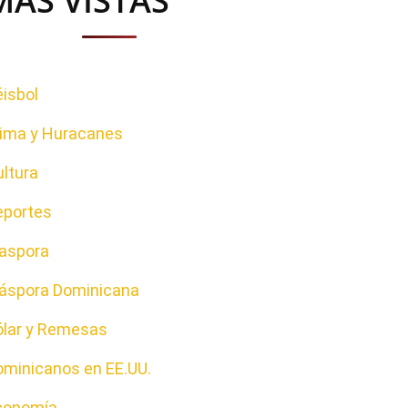
MAS VISTAS
isbol
lima y Huracanes
ltura
eportes
iaspora
iáspora Dominicana
ólar y Remesas
ominicanos en EE.UU.
conomía