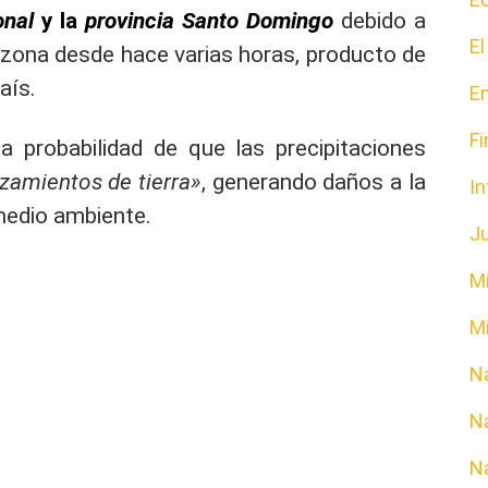
onal
y la
provincia Santo Domingo
debido a
E
a zona desde hace varias horas, producto de
aís.
E
F
 probabilidad de que las precipitaciones
izamientos de tierra»
, generando daños a la
In
 medio ambiente.
Ju
M
Mi
N
Na
N