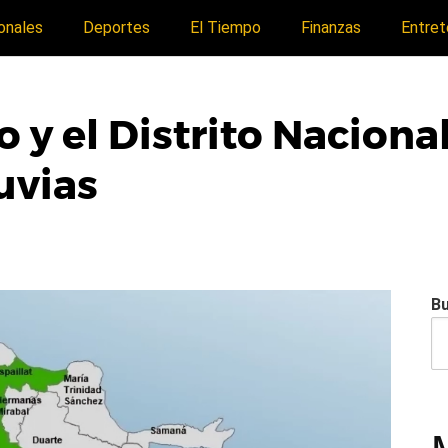
onales
Deportes
El Tiempo
Finanzas
Entret
y el Distrito Nacional 
uvias
B