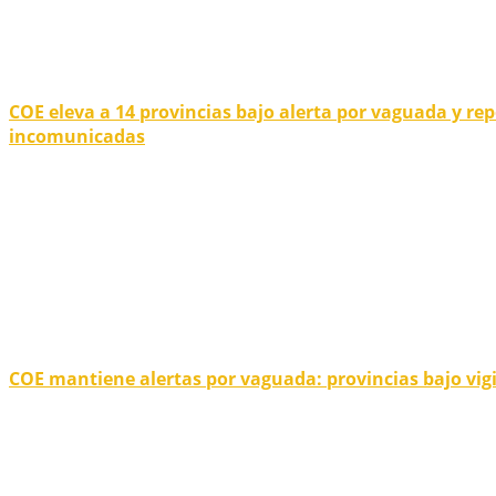
COE eleva a 14 provincias bajo alerta por vaguada y r
incomunicadas
COE mantiene alertas por vaguada: provincias bajo vigi