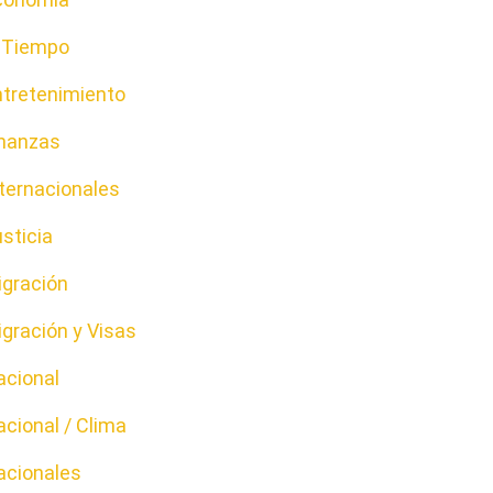
l Tiempo
ntretenimiento
inanzas
ternacionales
sticia
igración
gración y Visas
acional
cional / Clima
acionales