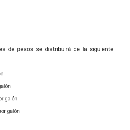
es de pesos se distribuirá de la siguiente
ón
galón
or galón
or galón