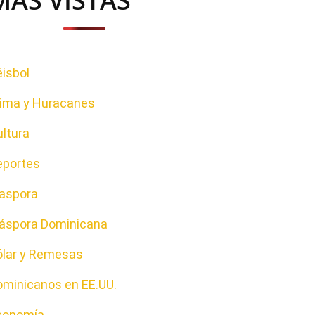
MAS VISTAS
isbol
lima y Huracanes
ltura
eportes
iaspora
iáspora Dominicana
ólar y Remesas
ominicanos en EE.UU.
conomía