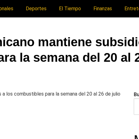
onales
Deportes
El Tiempo
Finanzas
Entret
icano mantiene subsidi
ra la semana del 20 al 2
B