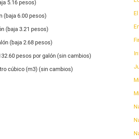
aja 5.16 pesos)
E
n (baja 6.00 pesos)
E
n (baja 3.21 pesos)
F
lón (baja 2.68 pesos)
In
32.60 pesos por galón (sin cambios)
Ju
ro cúbico (m3) (sin cambios)
M
Mi
N
Na
N