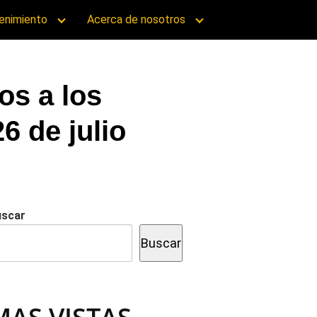
enimiento
Acerca de nosotros
os a los
6 de julio
uscar
Buscar