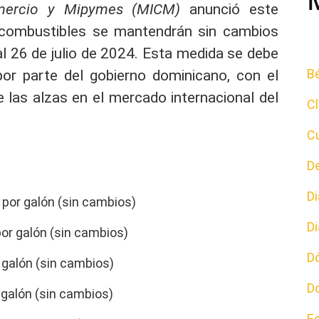
Comercio y Mipymes (MICM)
anunció este
 combustibles
se mantendrán sin cambios
al 26 de julio de 2024. Esta medida se debe
Bé
por parte del gobierno dominicano, con el
e las alzas en el mercado internacional del
C
Cu
D
D
por galón (sin cambios)
D
or galón (sin cambios)
D
galón (sin cambios)
D
galón (sin cambios)
E