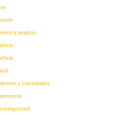
cio
pinion
inion y analisis
litica
lítica
alud
rámites y Consulados
ransporte
ncategorized