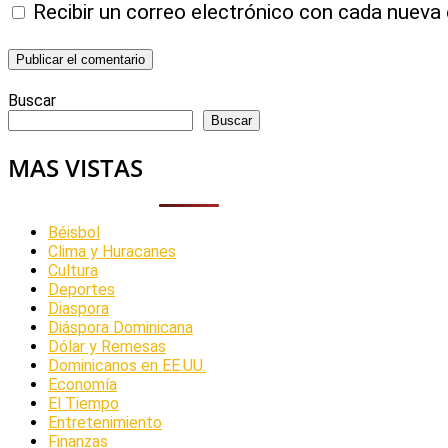
Recibir un correo electrónico con cada nueva 
Buscar
Buscar
MAS VISTAS
Béisbol
Clima y Huracanes
Cultura
Deportes
Diaspora
Diáspora Dominicana
Dólar y Remesas
Dominicanos en EE.UU.
Economía
El Tiempo
Entretenimiento
Finanzas