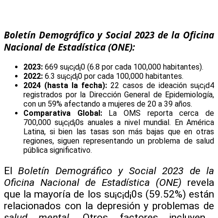
Boletín Demográfico y Social 2023 de la Oficina
Nacional de Estadística (ONE):
2023:
669 su¡c¡d¡0 (6.8 por cada 100,000 habitantes).
2022:
6.3 su¡c¡d¡0 por cada 100,000 habitantes.
2024 (hasta la fecha):
22 casos de ideación su¡c¡d4
registrados por la Dirección General de Epidemiología,
con un 59% afectando a mujeres de 20 a 39 años.
Comparativa Global:
La OMS reporta cerca de
700,000 su¡c¡d¡0s anuales a nivel mundial. En América
Latina, si bien las tasas son más bajas que en otras
regiones, siguen representando un problema de salud
pública significativo.
El
Boletín Demográfico y Social 2023 de la
Oficina Nacional de Estadística (ONE)
revela
que la mayoría de los su¡c¡d¡0s (59.52%) están
relacionados con la depresión y problemas de
salud mental
. Otros factores incluyen