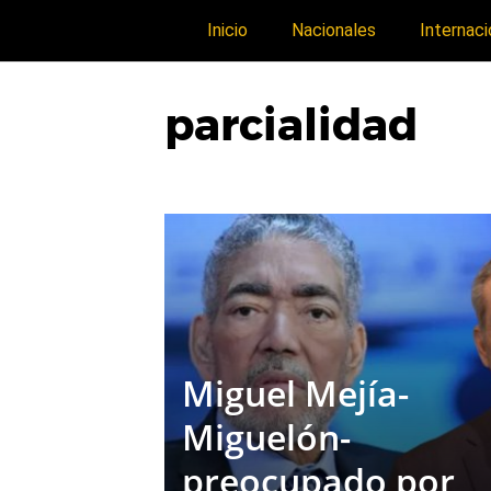
Inicio
Nacionales
Internaci
parcialidad
Miguel Mejía-
Miguelón-
preocupado por