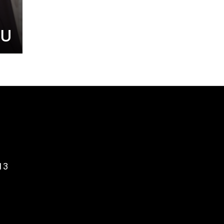
UU
13