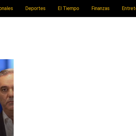
onales
Deportes
El Tiempo
Finanzas
Entret